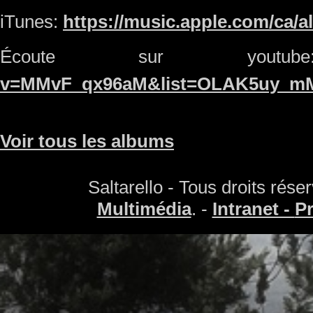
iTunes:
https://music.apple.com/ca/
Écoute sur you
v=MMvF_qx96aM&list=OLAK5uy_m
Voir tous les albums
Saltarello - Tous droits rés
Multimédia
. -
Intranet -
Pr