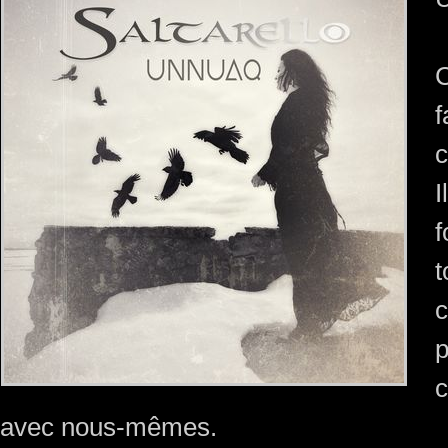
C
c
I
f
t
c
p
c
avec nous-mêmes.